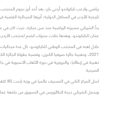
رياضي ولاعب تايكواندو أردني بارز، يعد أحد أبرز نجوم المنتخب 
تاريخية للأردن في المحافل الدولية، أبرزها الميدالية الفضية ف
عمان للتايكوندو، وبعدها بثلاث سنوات انضم لمنتخب الأردن ل
خلال لعبه في المنتخب الوطني للتايكوندو، نال عدة ميداليات،
ذهبية في إيطاليا، والبرونزية في دورة الألعاب الآسيوية في ج
الصينية.
احتل المركز الثاني في التصنيف عالميا في وزنه (تحت 80 كلغم)، بعد فوزه بفضية أولمبياد طوكيو.
ويحمل الشرباتي درجة البكالوريس في التسويق من جامعة عمان