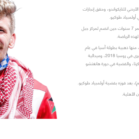
الأردني للتايكواندو، وحقق إنجازات
ي أولمبياد طوكيو.
بدأ الشرباتي مسيرته الرياضية منذ سن مبكرة، حيث كان في عمر 7 سنوات حين انضم لمركز جبل
هذه الرياضة.
 منها ذهبية بطولة آسيا في عام
2021، وذهبية جائزة صوفيا الكبرى، وفضية بطولة الجائزة الكبرى في روسيا 2018، وميدالية
اكرتا، والفضية في دورة هانغتشو
 الأهلية.