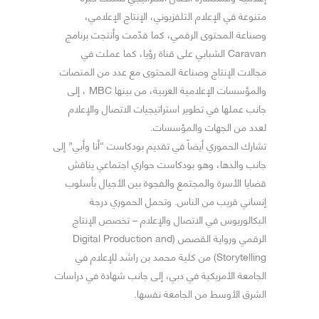
متنوعة في الإعلام التلفزيوني، الإنتاج الإعلامي،
وصناعة المحتوى الرقمي، كما قدّمت وأنتجت برنامج
Caravan الشبابي على قناة رؤيا، كما عملت في
مجالات الإنتاج وصناعة المحتوى مع عدد من المنصات
والمؤسسات الإعلامية العربية، من بينها MBC ، إلى
جانب عملها في تطوير استراتيجيات الاتصال والإعلام
لعدد من الجهات والمؤسسات.
تشارك الحموري أيضاً في تقديم بودكاست “أنا وأبي” إلى
جانب والدها، وهو بودكاست حواري اجتماعي يناقش
قضايا الأسرة والمجتمع والفجوة بين الأجيال بأسلوب
إنساني قريب من الناس. وتحمل الحموري درجة
البكالوريوس في الاتصال والإعلام – تخصص الإنتاج
الرقمي ورواية القصص (Digital Production and
Storytelling) من كلية محمد بن راشد للإعلام في
الجامعة الأمريكية في دبي، إلى جانب شهادة في دراسات
الشرق الأوسط من الجامعة نفسها.